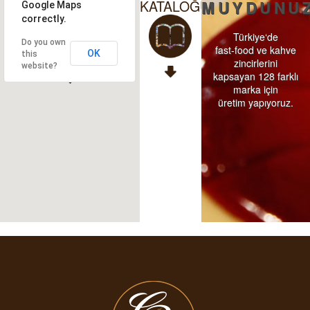
KATALOĞU
MUYDUNU
Google Maps
correctly.
Türkiye‘de
Do you own
fast-food ve kahve
OK
this
zincirlerini
website?
kapsayan 128 farklı
marka için
üretim yapıyoruz.