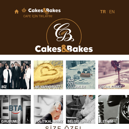
TR
/
EN
CAFE İÇİN TIKLAYIN!
SİZE
ÖZEL
BİZ
NE YAPIYORUZ?
ÇÖZÜMLER
ÜRÜNLERİMİZ
GRUBUMUZ
POLİTİKALARIMIZ
BELGELERİMİZ
İLETİŞİM
SİZE ÖZEL