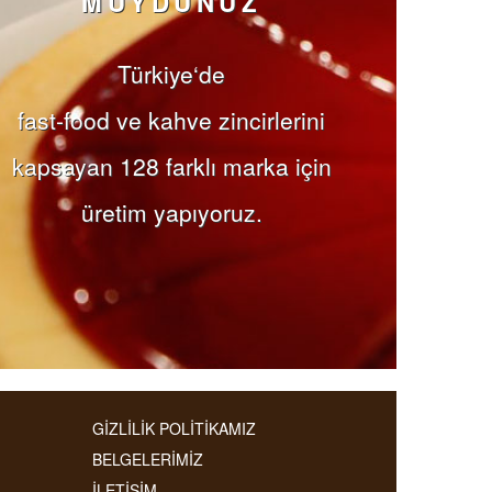
MUYDUNUZ
Türkiye‘de
fast-food ve kahve zincirlerini
kapsayan 128 farklı marka için
üretim yapıyoruz.
GİZLİLİK POLİTİKAMIZ
BELGELERİMİZ
İLETİŞİM