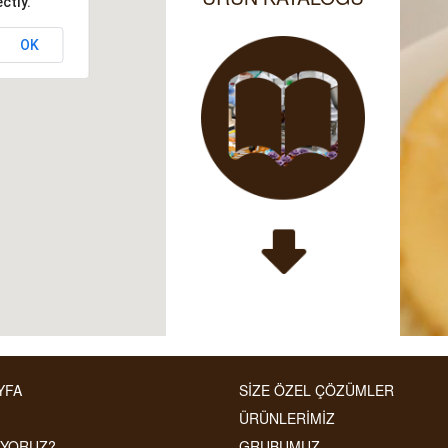
ctly.
OK
YFA
SİZE ÖZEL ÇÖZÜMLER
ÜRÜNLERİMİZ
IYORUZ?
GRUBUMUZ