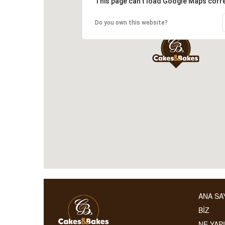
This page can't load Google Maps corre
Do you own this website?
ANA SA
BİZ
NE YAP