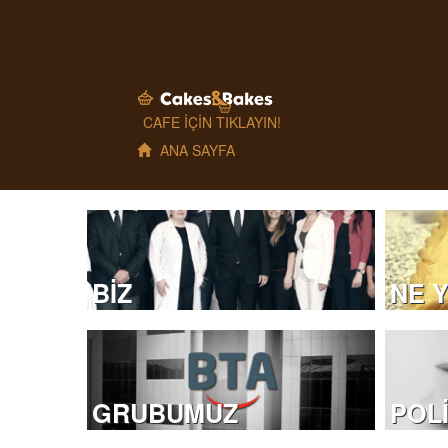
CAFE İÇİN TIKLAYIN!
ANA SAYFA
BİZ
NE 
GRUBUMUZ
POLİ