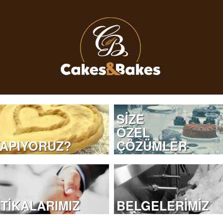
SİZE
ÖZEL
YAPIYORUZ?
ÇÖZÜMLER
TİKALARIMIZ
BELGELERİMİZ