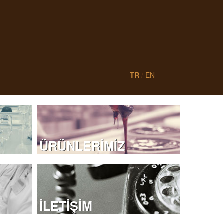
TR
/
EN
ÜRÜNLERİMİZ
İLETİŞİM